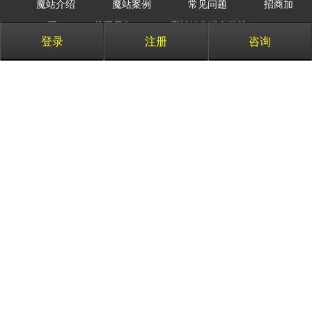
魔站介绍
魔站案例
常见问题
招商加
盟
关于我们
魔站销售服务协议
登录
注册
咨询
业务咨询电话：400-616-3636 QQ：3101508268 邮
箱：kefu@258.com
商务合作电话：18559320307 QQ：2329732293 邮
箱：qiye@258.com
代理合作电话：18559320307 QQ：2329732293 邮
箱：xulei@shusheng.com
扫一扫，关注我们
友情链接：
商务搜索
商务卫士
宣传易
中移动
米仓网
微猫
258新媒体视
频
苏ICP备2023046966号-6
闽公网安备 35020302001924号